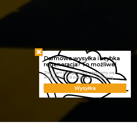
Zleć nam usługę, a my zajmiemy się
wszystkim od odbioru po naprawę.
Wysyłka