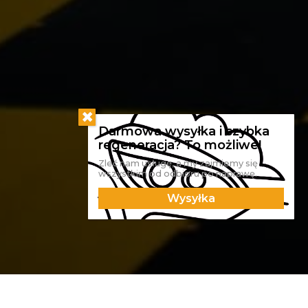
Zleć nam usługę, a my zajmiemy się
wszystkim od odbioru po naprawę.
Wysyłka