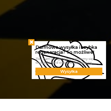
Zleć nam usługę, a my zajmiemy się
wszystkim od odbioru po naprawę.
Wysyłka