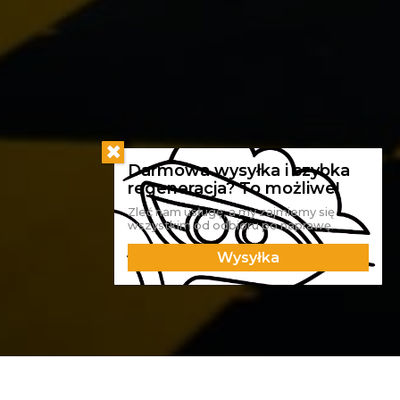
Zleć nam usługę, a my zajmiemy się
wszystkim od odbioru po naprawę.
Wysyłka