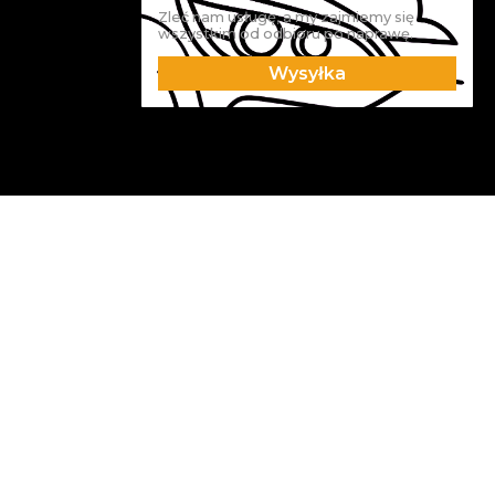
Zleć nam usługę, a my zajmiemy się
wszystkim od odbioru po naprawę.
Wysyłka
Realizacje
Aston Martin
Audi
BMW