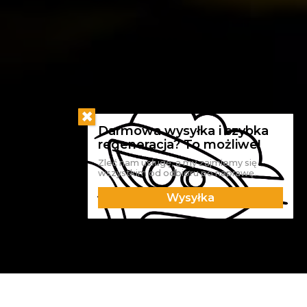
Zleć nam usługę, a my zajmiemy się
wszystkim od odbioru po naprawę.
Wysyłka