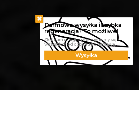
Zleć nam usługę, a my zajmiemy się
wszystkim od odbioru po naprawę.
Wysyłka
Reflektor ten przeszedł u nas
kompleksową renowację
podczas której wykonano: