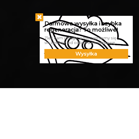
Zleć nam usługę, a my zajmiemy się
wszystkim od odbioru po naprawę.
Wysyłka
Modyfikacja