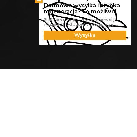
Zleć nam usługę, a my zajmiemy się
wszystkim od odbioru po naprawę.
Wysyłka
Reflektor ten przeszedł u nas
kompleksową renowację
podczas której wykonano:
Regenerację klosza z zabezpieczeniem
UV