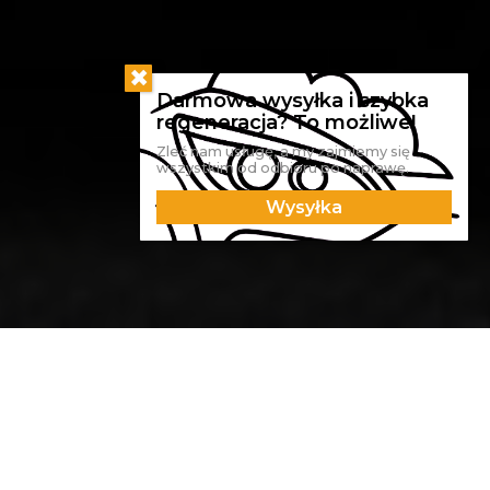
Zleć nam usługę, a my zajmiemy się
wszystkim od odbioru po naprawę.
Wysyłka