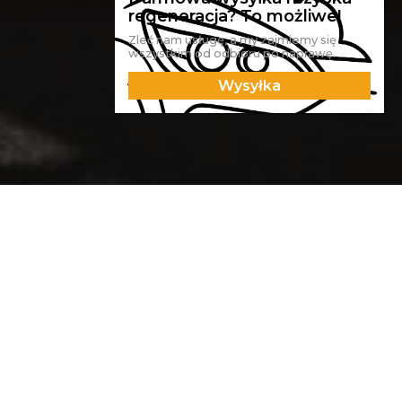
Zleć nam usługę, a my zajmiemy się
wszystkim od odbioru po naprawę.
Wysyłka
Na czym polega montaż
świateł do jazdy
dziennej DRL i
kierunkowskazu
dynamicznego?