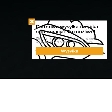
Zleć nam usługę, a my zajmiemy się
wszystkim od odbioru po naprawę.
Wysyłka
Na czym polega montaż
światła