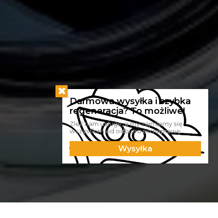
Zleć nam usługę, a my zajmiemy się
wszystkim od odbioru po naprawę.
Wysyłka